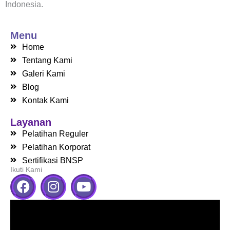
Indonesia.
Menu
Home
Tentang Kami
Galeri Kami
Blog
Kontak Kami
Layanan
Pelatihan Reguler
Pelatihan Korporat
Sertifikasi BNSP
Ikuti Kami
F
I
Y
a
n
o
c
s
u
e
t
t