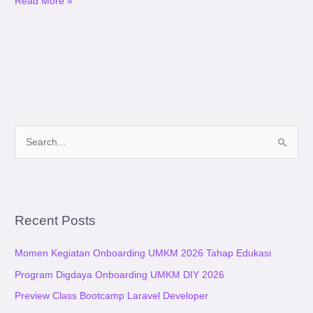
Read More »
S
e
a
r
Recent Posts
c
h
Momen Kegiatan Onboarding UMKM 2026 Tahap Edukasi
f
Program Digdaya Onboarding UMKM DIY 2026
o
Preview Class Bootcamp Laravel Developer
r