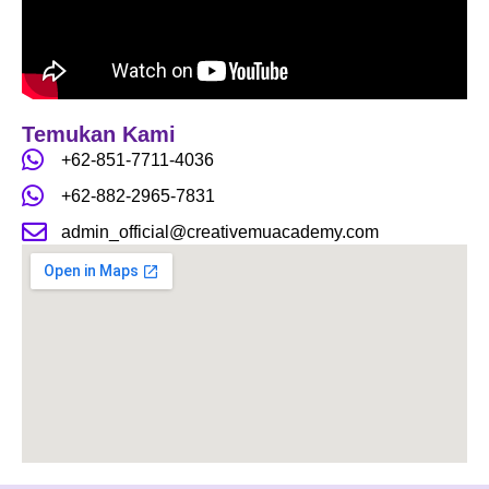
b
a
u
o
g
b
o
r
e
k
a
m
Temukan Kami
+62-851-7711-4036
+62-882-2965-7831
admin_official@creativemuacademy.com