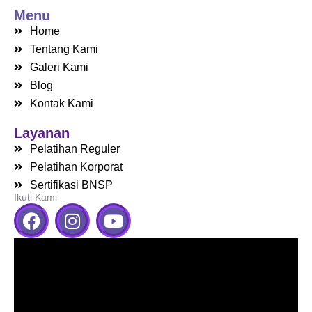
Menu
Home
Tentang Kami
Galeri Kami
Blog
Kontak Kami
Layanan
Pelatihan Reguler
Pelatihan Korporat
Sertifikasi BNSP
Ikuti Kami
F
I
Y
a
n
o
c
s
u
e
t
t
b
a
u
o
g
b