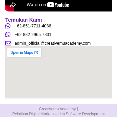
o
r
e
k
a
m
Temukan Kami
+62-851-7711-4036
+62-882-2965-7831
admin_official@creativemuacademy.com
Creativemu Academy |
Pelatihan Digital Marketing dan Software Development