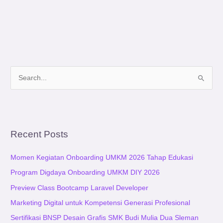
S
e
a
r
Recent Posts
c
h
Momen Kegiatan Onboarding UMKM 2026 Tahap Edukasi
f
Program Digdaya Onboarding UMKM DIY 2026
o
Preview Class Bootcamp Laravel Developer
r
:
Marketing Digital untuk Kompetensi Generasi Profesional
Sertifikasi BNSP Desain Grafis SMK Budi Mulia Dua Sleman