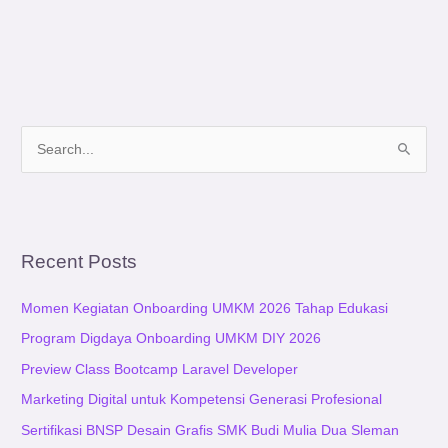
S
e
a
r
Recent Posts
c
h
Momen Kegiatan Onboarding UMKM 2026 Tahap Edukasi
f
Program Digdaya Onboarding UMKM DIY 2026
o
Preview Class Bootcamp Laravel Developer
r
:
Marketing Digital untuk Kompetensi Generasi Profesional
Sertifikasi BNSP Desain Grafis SMK Budi Mulia Dua Sleman