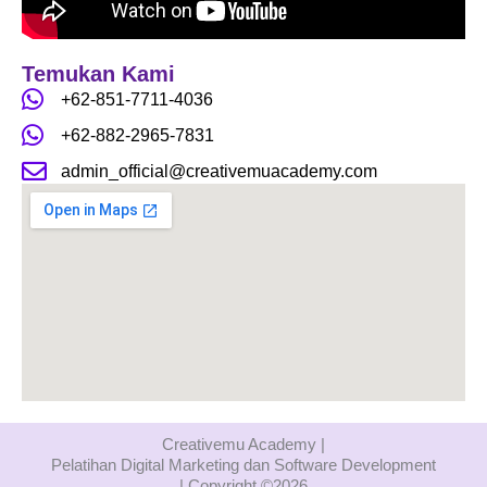
k
a
m
Temukan Kami
+62-851-7711-4036
+62-882-2965-7831
admin_official@creativemuacademy.com
Creativemu Academy |
Pelatihan Digital Marketing dan Software Development
| Copyright ©
2026