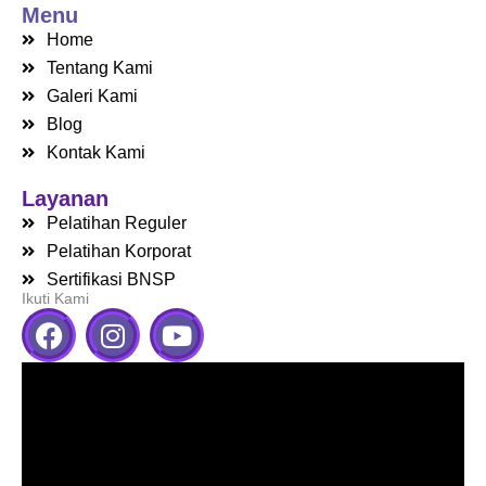
Menu
Home
Tentang Kami
Galeri Kami
Blog
Kontak Kami
Layanan
Pelatihan Reguler
Pelatihan Korporat
Sertifikasi BNSP
Ikuti Kami
F
I
Y
a
n
o
c
s
u
e
t
t
b
a
u
o
g
b
o
r
e