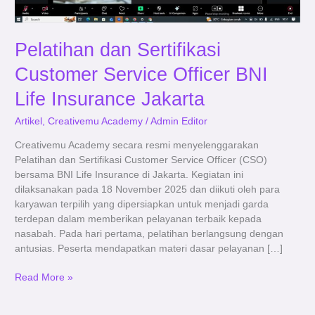
Jakarta
Pelatihan dan Sertifikasi
Customer Service Officer BNI
Life Insurance Jakarta
Artikel
,
Creativemu Academy
/
Admin Editor
Creativemu Academy secara resmi menyelenggarakan
Pelatihan dan Sertifikasi Customer Service Officer (CSO)
bersama BNI Life Insurance di Jakarta. Kegiatan ini
dilaksanakan pada 18 November 2025 dan diikuti oleh para
karyawan terpilih yang dipersiapkan untuk menjadi garda
terdepan dalam memberikan pelayanan terbaik kepada
nasabah. Pada hari pertama, pelatihan berlangsung dengan
antusias. Peserta mendapatkan materi dasar pelayanan […]
Read More »