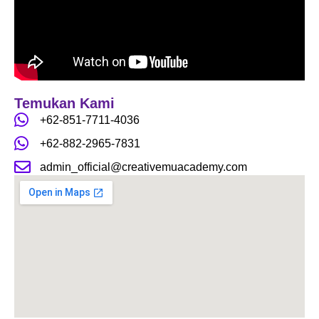
b
a
u
o
g
b
o
r
e
k
a
m
Temukan Kami
+62-851-7711-4036
+62-882-2965-7831
admin_official@creativemuacademy.com