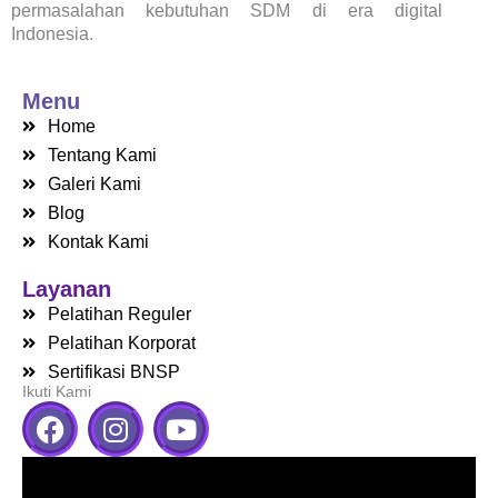
permasalahan kebutuhan SDM di era digital
Indonesia.
Menu
Home
Tentang Kami
Galeri Kami
Blog
Kontak Kami
Layanan
Pelatihan Reguler
Pelatihan Korporat
Sertifikasi BNSP
Ikuti Kami
F
I
Y
a
n
o
c
s
u
e
t
t