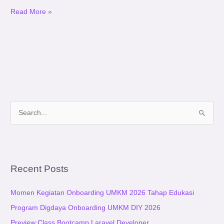
Read More »
S
e
a
r
Recent Posts
c
h
Momen Kegiatan Onboarding UMKM 2026 Tahap Edukasi
f
Program Digdaya Onboarding UMKM DIY 2026
o
Preview Class Bootcamp Laravel Developer
r