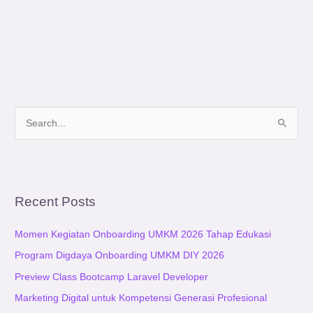
S
e
a
r
Recent Posts
c
h
Momen Kegiatan Onboarding UMKM 2026 Tahap Edukasi
f
Program Digdaya Onboarding UMKM DIY 2026
o
Preview Class Bootcamp Laravel Developer
r
:
Marketing Digital untuk Kompetensi Generasi Profesional