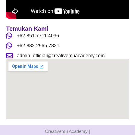
o
r
e
k
a
m
Temukan Kami
+62-851-7711-4036
+62-882-2965-7831
admin_official@creativemuacademy.com
Creativemu Academy |