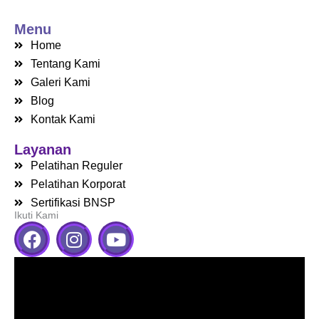
Menu
Home
Tentang Kami
Galeri Kami
Blog
Kontak Kami
Layanan
Pelatihan Reguler
Pelatihan Korporat
Sertifikasi BNSP
Ikuti Kami
F
I
Y
a
n
o
c
s
u
e
t
t
b
a
u
o
g
b