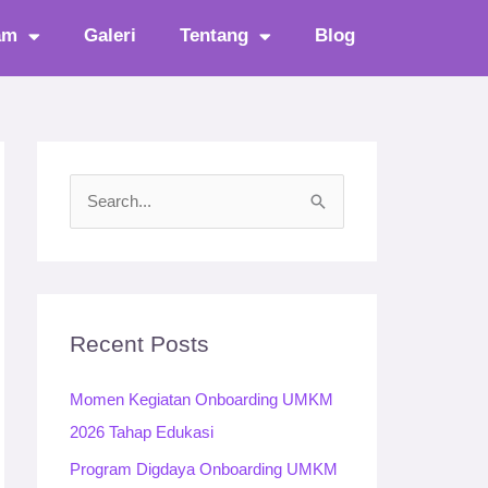
am
Galeri
Tentang
Blog
S
e
a
r
c
Recent Posts
h
Momen Kegiatan Onboarding UMKM
f
2026 Tahap Edukasi
o
r
Program Digdaya Onboarding UMKM