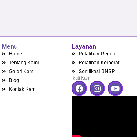
Menu
Layanan
Home
Pelatihan Reguler
Tentang Kami
Pelatihan Korporat
Galeri Kami
Sertifikasi BNSP
Ikuti Kami
Blog
F
I
Y
Kontak Kami
a
n
o
c
s
u
e
t
t
b
a
u
o
g
b
o
r
e