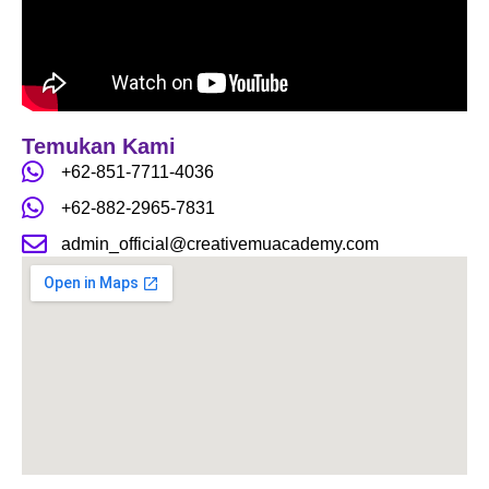
b
a
u
o
g
b
o
r
e
k
a
m
Temukan Kami
+62-851-7711-4036
+62-882-2965-7831
admin_official@creativemuacademy.com