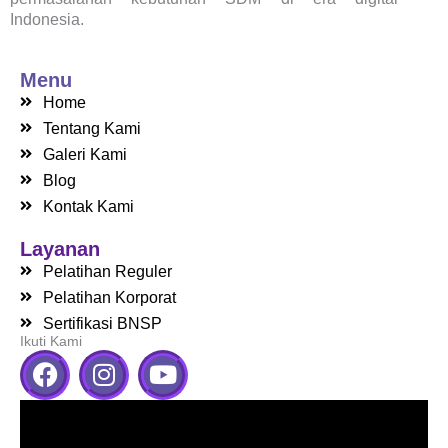
Indonesia.
Menu
Home
Tentang Kami
Galeri Kami
Blog
Kontak Kami
Layanan
Pelatihan Reguler
Pelatihan Korporat
Sertifikasi BNSP
Ikuti Kami
F
I
Y
a
n
o
c
s
u
e
t
t